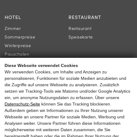
HOTEL
RESTAURANT
Zimmer
Restaurant
Sommerpreise
Speisekarte
Winterpreise
Pauschalen
Diese Webseite verwendet Cookies
INFORMATION
KONTAKT
Wir verwenden Cookies, um Inhalte und Anzeigen zu
personalisieren, Funktionen für soziale Medien anzubieten und
Jobs
Familie Gassner
die Zugriffe auf unsere Webseite zu analysieren. Zusätzlich
Newsletter
setzen wir Tracking-Tools wie Matomo und/oder Google Analytics
Kirchgasse 9
ein, um anonyme Nutzungsdaten zu erfassen. Über unsere
Online-Shop & Gutschein
5730 Mittersill
Datenschutz-Seite
können Sie das Tracking blockieren.
Außerdem geben wir Informationen zu Ihrer Nutzung unserer
Webseite an unsere Partner für soziale Medien, Werbung und
Analysen weiter. Unsere Partner führen diese Informationen
möglicherweise mit weiteren Daten zusammen, die Sie
+43 6562 62 160
bereitgestellt haben oder die im Rahmen Ihrer Nutzung der