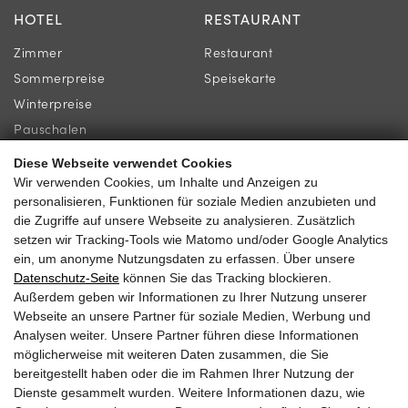
HOTEL
RESTAURANT
Zimmer
Restaurant
Sommerpreise
Speisekarte
Winterpreise
Pauschalen
Diese Webseite verwendet Cookies
INFORMATION
KONTAKT
Wir verwenden Cookies, um Inhalte und Anzeigen zu
personalisieren, Funktionen für soziale Medien anzubieten und
Jobs
Familie Gassner
die Zugriffe auf unsere Webseite zu analysieren. Zusätzlich
Newsletter
Kirchgasse 9
setzen wir Tracking-Tools wie Matomo und/oder Google Analytics
ein, um anonyme Nutzungsdaten zu erfassen. Über unsere
Online-Shop & Gutschein
5730 Mittersill
Datenschutz-Seite
können Sie das Tracking blockieren.
Außerdem geben wir Informationen zu Ihrer Nutzung unserer
Webseite an unsere Partner für soziale Medien, Werbung und
Analysen weiter. Unsere Partner führen diese Informationen
möglicherweise mit weiteren Daten zusammen, die Sie
+43 6562 62 160
bereitgestellt haben oder die im Rahmen Ihrer Nutzung der
Dienste gesammelt wurden. Weitere Informationen dazu, wie
hotel@braurup.at