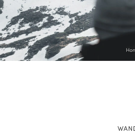
Ho
WAND