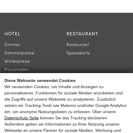
HOTEL
RESTAURANT
Zimmer
Restaurant
Sommerpreise
Speisekarte
Winterpreise
Pauschalen
Diese Webseite verwendet Cookies
INFORMATION
KONTAKT
Wir verwenden Cookies, um Inhalte und Anzeigen zu
personalisieren, Funktionen für soziale Medien anzubieten und
Jobs
Familie Gassner
die Zugriffe auf unsere Webseite zu analysieren. Zusätzlich
Newsletter
setzen wir Tracking-Tools wie Matomo und/oder Google Analytics
Kirchgasse 9
ein, um anonyme Nutzungsdaten zu erfassen. Über unsere
Online-Shop & Gutschein
5730 Mittersill
Datenschutz-Seite
können Sie das Tracking blockieren.
Außerdem geben wir Informationen zu Ihrer Nutzung unserer
Webseite an unsere Partner für soziale Medien, Werbung und