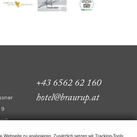
+43 6562 62 160
hotel@braurup.at
ssner
 9
sill
e Webseite zu analysieren. Zusätzlich setzen wir Tracking-Tools